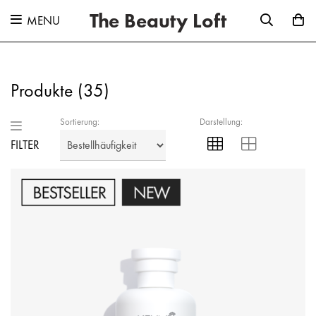
The Beauty Loft
MENU
Produkte (
35
)
Sortierung:
Darstellung:
FILTER