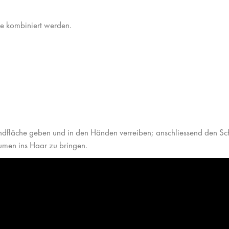
e kombiniert werden.
andfläche geben und in den Händen verreiben; anschliessend den Sc
umen ins Haar zu bringen.