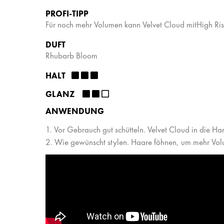
PROFI-TIPP
Für noch mehr Volumen kann Velvet Cloud mitHigh Ris
DUFT
Rhubarb Bloom
HALT ​​​​ ​ ​
GLANZ ​​​ ​ ​
ANWENDUNG
1. Vor Gebrauch gut schütteln. Velvet Cloud in die H
2. Wie gewünscht stylen. Haare föhnen, um mehr Vol